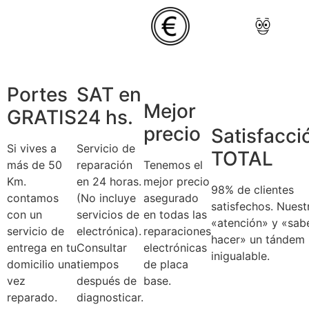
Portes
SAT en
Mejor
GRATIS
24 hs.
precio
Satisfacci
Si vives a
Servicio de
TOTAL
más de 50
reparación
Tenemos el
Km.
en 24 horas.
mejor precio
98% de clientes
contamos
(No incluye
asegurado
satisfechos. Nuest
con un
servicios de
en todas las
«atención» y «sab
servicio de
electrónica).
reparaciones
hacer» un tándem
entrega en tu
Consultar
electrónicas
inigualable.
domicilio una
tiempos
de placa
vez
después de
base.
reparado.
diagnosticar.